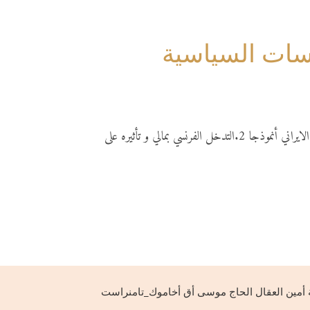
اسات السياسية
من مواضيع العدد 1.التدخلات الاقليمية في السياسة الخارجية العراقية التدخل الايراني أنموذجا 2.التدخل الفرنسي بمالي و تأثيره على
 أمين العقال الحاج موسى أق أخاموك_تامنراست